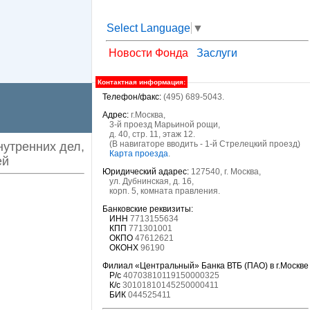
Select Language
▼
Новости Фонда
Заслуги
Контактная информация:
Телефон/факс:
(495) 689-5043.
Адрес:
г.Москва,
3-й проезд Марьиной рощи,
д. 40, стр. 11, этаж 12.
(В навигаторе вводить - 1-й Стрелецкий проезд)
утренних дел,
Карта проезда
.
ей
Юридический адарес:
127540, г. Москва,
ул. Дубнинская, д. 16,
корп. 5, комната правления.
Банковские реквизиты:
ИНН
7713155634
КПП
771301001
ОКПО
47612621
ОКОНХ
96190
Филиал «Центральный» Банка ВТБ (ПАО) в г.Москве
Р/с
40703810119150000325
К/с
30101810145250000411
БИК
044525411