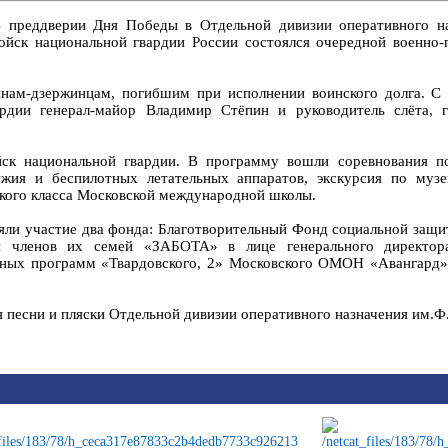
 преддверии Дня Победы в Отдельной дивизии оперативного на
ойск национальной гвардии России состоялся очередной военно-
инам-дзержинцам, погибшим при исполнении воинского долга. С
ардии генерал-майор Владимир Стёпин и руководитель слёта, г
йск национальной гвардии. В программу вошли соревнования п
ружия и беспилотных летательных аппаратов, экскурсия по муз
ского класса Московской международной школы.
яли участие два фонда: Благотворительный Фонд социальной защи
 и членов их семей «ЗАБОТА» в лице генерального директо
ных программ «Твардовского, 2» Московского ОМОН «Авангард» 
 песни и пляски Отдельной дивизии оперативного назначения им.Ф