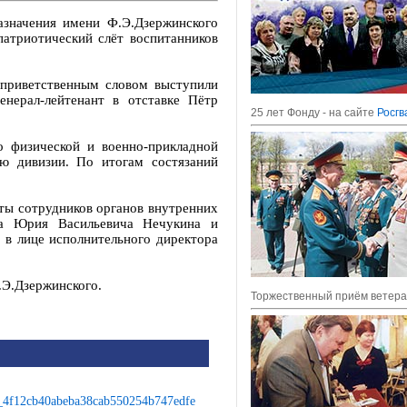
значения имени Ф.Э.Дзержинского
патриотический слёт воспитанников
 приветственным словом выступили
енерал-лейтенант в отставке Пётр
25 лет Фонду - на сайте
Росгв
о физической и военно-прикладной
ею дивизии. По итогам состязаний
ты сотрудников органов внутренних
ра Юрия Васильевича Нечукина и
в лице исполнительного директора
.Э.Дзержинского.
Торжественный приём ветер