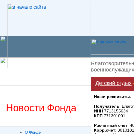
Благотворительн
военнослужащих 
Детский отдых
Наши реквизиты:
Новости Фонда
Получатель
: Благ
ИНН
7713155634
КПП
771301001
Расчетный счет
: 
Корр.счет
: 301018
О Фонде