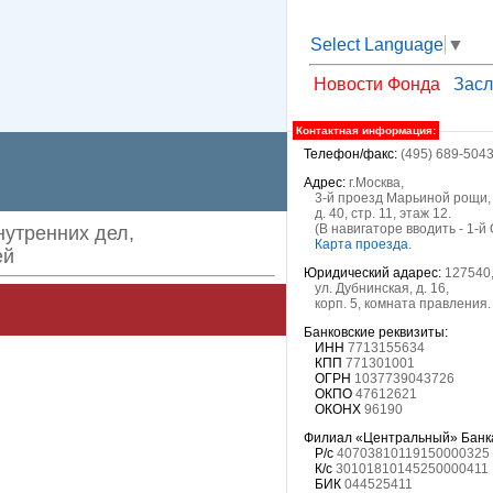
Select Language
▼
Новости Фонда
Засл
Контактная информация:
Телефон/факс:
(495) 689-5043
Адрес:
г.Москва,
3-й проезд Марьиной рощи,
д. 40, стр. 11, этаж 12.
(В навигаторе вводить - 1-й
утренних дел,
Карта проезда
.
ей
Юридический адарес:
127540, 
ул. Дубнинская, д. 16,
корп. 5, комната правления.
Банковские реквизиты:
ИНН
7713155634
КПП
771301001
ОГРН
1037739043726
ОКПО
47612621
ОКОНХ
96190
Филиал «Центральный» Банка 
Р/с
40703810119150000325
К/с
30101810145250000411
БИК
044525411