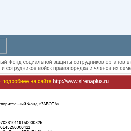
ый Фонд социальной защиты сотрудников органов вн
и сотрудников войск правопорядка
и членов их сем
- подробнее на сайте
http://www.sirenaplus.ru
отворительный Фонд «ЗАБОТА»
40703810119150000325
10145250000411