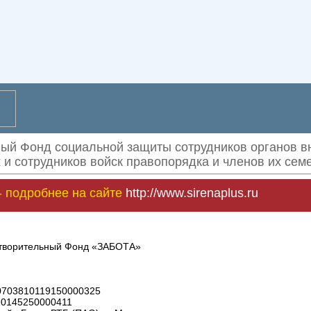
ый Фонд социальной защиты сотрудников органов вн
и сотрудников войск правопорядка
и членов их сем
- подробнее на сайте
http://www.sirenaplus.ru
отворительный Фонд «ЗАБОТА»
40703810119150000325
10145250000411