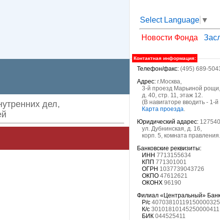
Select Language
▼
Новости Фонда
Зас
Контактная информация:
Телефон/факс:
(495) 689-504
Адрес:
г.Москва,
3-й проезд Марьиной рощи
д. 40, стр. 11, этаж 12.
(В навигаторе вводить - 1-
утренних дел,
Карта проезда
.
ей
Юридический адарес:
127540,
ул. Дубнинская, д. 16,
корп. 5, комната правления
Банковские реквизиты:
ИНН
7713155634
КПП
771301001
ОГРН
1037739043726
ОКПО
47612621
ОКОНХ
96190
Филиал «Центральный» Банка
Р/с
40703810119150000325
К/с
30101810145250000411
БИК
044525411