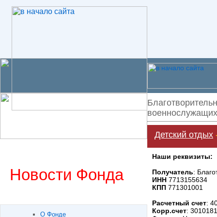
Благотворительн
военнослужащих 
Детский отдых
Наши реквизиты:
Новости Фонда
Получатель
: Благ
ИНН
7713155634
КПП
771301001
Расчетный счет
: 
Корр.счет
: 301018
О Фонде