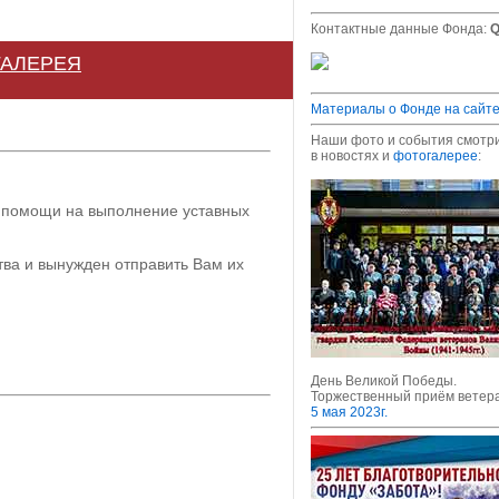
Контактные данные Фонда:
Q
ГАЛЕРЕЯ
Материалы о Фонде на сайте
Наши фото и события смотр
в новостях и
фотогалерее
:
 помощи на выполнение уставных
тва и вынужден отправить Вам их
День Великой Победы.
Торжественный приём ветера
5 мая 2023г.