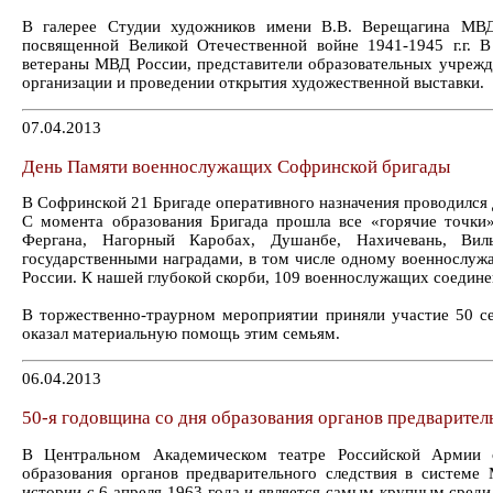
В галерее Студии художников имени В.В. Верещагина МВД 
посвященной Великой Отечественной войне 1941-1945 г.г. 
ветераны МВД России, представители образовательных учреж
организации и проведении открытия художественной выставки.
07.04.2013
День Памяти военнослужащих Софринской бригады
В Софринской 21 Бригаде оперативного назначения проводился
С момента образования Бригада прошла все «горячие точки
Фергана, Нагорный Каробах, Душанбе, Нахичевань, Вил
государственными наградами, в том числе одному военнослуж
России. К нашей глубокой скорби, 109 военнослужащих соединен
В торжественно-траурном мероприятии приняли участие 50 
оказал материальную помощь этим семьям.
06.04.2013
50-я годовщина со дня образования органов предварител
В Центральном Академическом театре Российской Армии с
образования органов предварительного следствия в системе
истории с 6 апреля 1963 года и является самым крупным сред