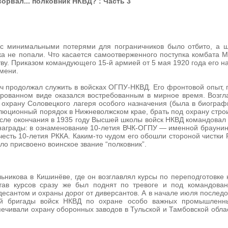
орвал... полковник НКВД? : Часть 3
 с минимальными потерями для пограничников было отбито, а ш
а не попали. Что касается самоотверженного поступка комбата М
ву. Приказом командующего 15-й армией от 5 мая 1920 года его 
мени.
ч продолжал служить в войсках ОГПУ-НКВД. Его фронтовой опыт,
рованном виде оказался востребованным в мирное время. Возгл
 охрану Соловецкого лагеря особого назначения (была в биогра
олюционный порядок в Нижневолжском крае, брать под охрану стро
ле окончания в 1935 году Высшей школы войск НКВД командовал 
 награды: в ознаменование 10-летия ВЧК-ОГПУ — именной браунин
есть 10-летия РККА. Каким-то чудом его обошли стороной чистки
ло присвоено воинское звание “полковник”.
никова в Кишинёве, где он возглавлял курсы по переподготовке 
ав курсов сразу же был поднят по тревоге и под командова
десантом и охраны дорог от диверсантов. А в начале июля послед
й бригады войск НКВД по охране особо важных промышленны
печивали охрану оборонных заводов в Тульской и Тамбовской облас