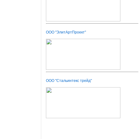
ООО "ЭлитАртПроект"
ООО "Стальинтекс трейд"