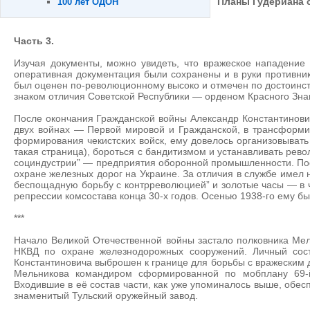
Планы Гудериана с
100 лет ОДОН
Часть 3.
Изучая документы, можно увидеть, что вражеское нападение
оперативная документация были сохранены и в руки противник
был оценен по-революционному высоко и отмечен по достоинст
знаком отличия Советской Республики — орденом Красного Зна
После окончания Гражданской войны Александр Константинови
двух войнах — Первой мировой и Гражданской, в трансформи
формирования чекистских войск, ему довелось организовывать
такая страница), бороться с бандитизмом и устанавливать рев
социндустрии” — предприятия оборонной промышленности. Пос
охране железных дорог на Украине. За отличия в службе имел
беспощадную борьбу с контрреволюцией” и золотые часы — в ч
репрессии комсостава конца 30-х годов. Осенью 1938-го ему бы
***
Начало Великой Отечественной войны застало полковника Мель
НКВД по охране железнодорожных сооружений. Личный сост
Константиновича выброшен к границе для борьбы с вражеским 
Мельникова командиром сформированной по мобплану 69-
Входившие в её состав части, как уже упоминалось выше, обес
знаменитый Тульский оружейный завод.