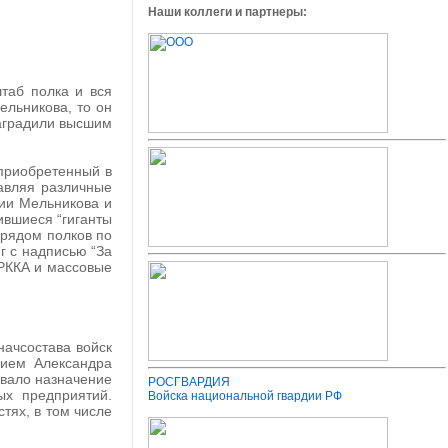
Наши коллеги и партнеры:
таб полка и вся
ельникова, то он
наградили высшим
 приобретенный в
авляя различные
фии Мельникова и
ившиеся “гиганты
рядом полков по
г с надписью “За
 РККА и массовые
начсостава войск
нием Александра
овало назначение
РОСГВАРДИЯ
х предприятий.
Войска национальной гвардии РФ
тях, в том числе