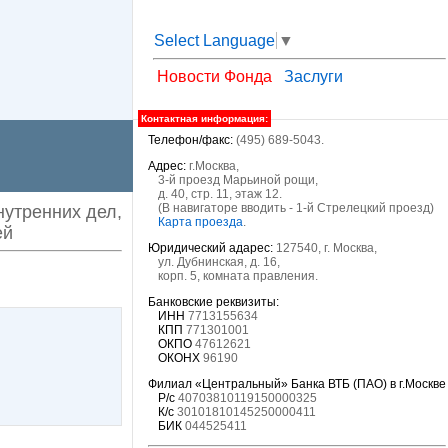
Select Language
▼
Новости Фонда
Заслуги
Контактная информация:
Телефон/факс:
(495) 689-5043.
Адрес:
г.Москва,
3-й проезд Марьиной рощи,
д. 40, стр. 11, этаж 12.
(В навигаторе вводить - 1-й Стрелецкий проезд)
утренних дел,
Карта проезда
.
ей
Юридический адарес:
127540, г. Москва,
ул. Дубнинская, д. 16,
корп. 5, комната правления.
Банковские реквизиты:
ИНН
7713155634
КПП
771301001
ОКПО
47612621
ОКОНХ
96190
Филиал «Центральный» Банка ВТБ (ПАО) в г.Москве
Р/с
40703810119150000325
К/с
30101810145250000411
БИК
044525411