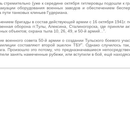
ь стремительно (уже к середине октября гитлеровцы подошли к г
эвакуации оборудования военных заводов и обеспечением беспе
 пути танковых клиньев Гудериана.
ением бригады в состав действующей армии с 16 октября 1941г. по
нная оборона гг.Тулы, Алексина, Сталиногорска, где приняли ак
х объектов; охрана тыла 10, 26, 49, и 50-й армий...”.
е военного совета 50-й армии о создании Тульского боевого учас
 милиции составляют второй эшелон ТБУ”. Однако случилось так
га. Произошло это потому, что предназначавшиеся непосредстве
спели занять намеченные рубежи, или вступили в бой, ещё находяс