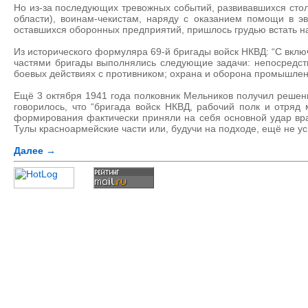
Но из-за последующих тревожных событий, развивавшихся стол
области), воинам-чекистам, наряду с оказанием помощи в 
оставшихся оборонных предприятий, пришлось грудью встать на
Из исторического формуляра 69-й бригады войск НКВД: “С включ
частями бригады выполнялись следующие задачи: непосредстве
боевых действиях с противником; охрана и оборона промышленны
Ещё 3 октября 1941 года полковник Мельников получил решени
говорилось, что “бригада войск НКВД, рабочий полк и отряд
формирования фактически приняли на себя основной удар вра
Тулы красноармейские части или, будучи на подходе, ещё не у
Далее →